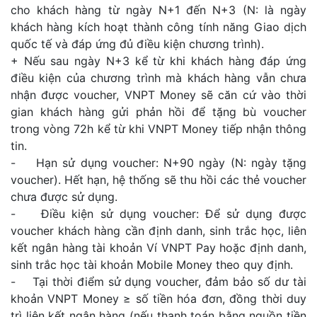
cho khách hàng từ ngày N+1 đến N+3 (N: là ngày
khách hàng kích hoạt thành công tính năng Giao dịch
quốc tế và đáp ứng đủ điều kiện chương trình).
+ Nếu sau ngày N+3 kể từ khi khách hàng đáp ứng
điều kiện của chương trình mà khách hàng vẫn chưa
nhận được voucher, VNPT Money sẽ căn cứ vào thời
gian khách hàng gửi phản hồi để tặng bù voucher
trong vòng 72h kể từ khi VNPT Money tiếp nhận thông
tin.
- Hạn sử dụng voucher: N+90 ngày (N: ngày tặng
voucher). Hết hạn, hệ thống sẽ thu hồi các thẻ voucher
chưa được sử dụng.
- Điều kiện sử dụng voucher: Để sử dụng được
voucher khách hàng cần định danh, sinh trắc học, liên
kết ngân hàng tài khoản Ví VNPT Pay hoặc định danh,
sinh trắc học tài khoản Mobile Money theo quy định.
- Tại thời điểm sử dụng voucher, đảm bảo số dư tài
khoản VNPT Money ≥ số tiền hóa đơn, đồng thời duy
trì liên kết ngân hàng (nếu thanh toán bằng nguồn tiền