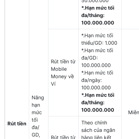
50.000.000
*.Hạn mức tối
đa/tháng:
100.000.000
*.Hạn mức tối
thiểu/GD: 1.000
*.Hạn mức tối
đa/GD:
Rút tiền từ
100.000.000
Mobile
*.Hạn mức tối
Money về
đa/ngày:
Ví
100.000.000
*.Hạn mức tối
Nâng
đa/tháng:
hạn
100.000.000
mức
Miễn
tối
Theo chính
Rút tiền
đa/
sách của ngân
GD,
Rút tiền từ
hàng liên kết