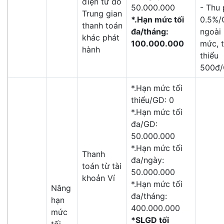
điện tử do
50.000.000
- Thu 
Trung gian
*.Hạn mức tối
0.5%
thanh toán
đa/tháng:
ngoài
khác phát
100.000.000
mức, t
hành
thiểu
500đ
*.Hạn mức tối
thiểu/GD: 0
*.Hạn mức tối
đa/GD:
50.000.000
*.Hạn mức tối
Thanh
đa/ngày:
toán từ tài
50.000.000
khoản Ví
*.Hạn mức tối
Nâng
đa/tháng:
hạn
400.000.000
mức
*SLGD tối