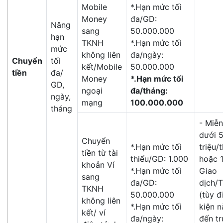
Mobile
*.Hạn mức tối
Money
đa/GD:
Nâng
sang
50.000.000
hạn
TKNH
*.Hạn mức tối
mức
không liên
đa/ngày:
Chuyển
tối
kết/Mobile
50.000.000
tiền
đa/
Money
*.Hạn mức tối
GD,
ngoại
đa/tháng:
ngày,
mạng
100.000.000
tháng
- Miễn
dưới 
Chuyển
*.Hạn mức tối
triệu/
tiền từ tài
thiểu/GD: 1.000
hoặc 
khoản Ví
*.Hạn mức tối
Giao
sang
đa/GD:
dịch/
TKNH
50.000.000
(tùy đ
không liên
*.Hạn mức tối
kiện n
kết/ ví
đa/ngày:
đến tr