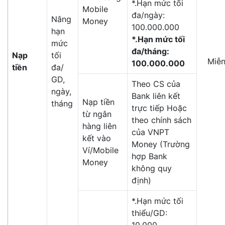
*.Hạn mức tối
Mobile
đa/ngày:
Nâng
Money
100.000.000
hạn
*.Hạn mức tối
mức
đa/tháng:
Nạp
tối
Miễn
100.000.000
tiền
đa/
GD,
Theo CS của
ngày,
Bank liên kết
Nạp tiền
tháng
trực tiếp Hoặc
từ ngân
theo chính sách
hàng liên
của VNPT
kết vào
Money (Trường
Ví/Mobile
hợp Bank
Money
không quy
định)
*.Hạn mức tối
thiểu/GD: