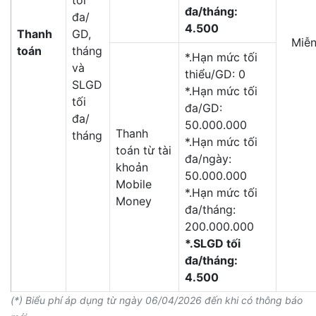
tối
đa/tháng:
đa/
4.500
Thanh
GD,
Miễn
toán
tháng
*.Hạn mức tối
và
thiểu/GD: 0
SLGD
*.Hạn mức tối
tối
đa/GD:
đa/
50.000.000
Thanh
tháng
*.Hạn mức tối
toán từ tài
đa/ngày:
khoản
50.000.000
Mobile
*.Hạn mức tối
Money
đa/tháng:
200.000.000
*.SLGD tối
đa/tháng:
4.500
(*) Biểu phí áp dụng từ ngày 06/04/2026 đến khi có thông báo