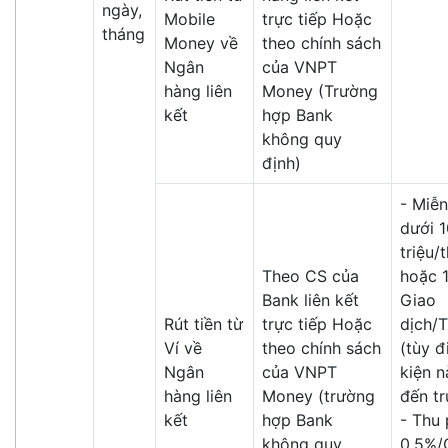
ngày,
Mobile
trực tiếp Hoặc
tháng
Money về
theo chính sách
Ngân
của VNPT
hàng liên
Money (Trường
kết
hợp Bank
không quy
định)
- Miễn
dưới 
triệu/
Theo CS của
hoặc 
Bank liên kết
Giao
Rút tiền từ
trực tiếp Hoặc
dịch/
Ví về
theo chính sách
(tùy đ
Ngân
của VNPT
kiện n
hàng liên
Money (trường
đến tr
kết
hợp Bank
- Thu 
không quy
0.5%