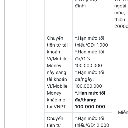
định)
ngoài
mức, t
thiểu
2000
Chuyển
*.Hạn mức tối
tiền từ tài
thiểu/GD: 1.000
khoản
*.Hạn mức tối
Ví/Mobile
đa/GD:
Money
100.000.000
này sang
*.Hạn mức tối
tài khoản
đa/ngày:
Ví/Mobile
100.000.000
Money
*.Hạn mức tối
khác mở
đa/tháng:
tại VNPT
100.000.000
Miễn
Chuyển
*.Hạn mức tối
tiền từ
thiểu/GD: 2.000