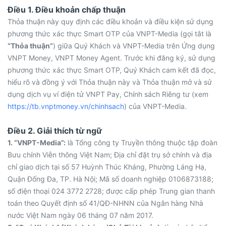
Điều 1. Điều khoản chấp thuận
Thỏa thuận này quy định các điều khoản và điều kiện sử dụng
phương thức xác thực Smart OTP của VNPT-Media (gọi tắt là
“Thỏa thuận”
) giữa Quý Khách và VNPT-Media trên Ứng dụng
VNPT Money, VNPT Money Agent. Trước khi đăng ký, sử dụng
phương thức xác thực Smart OTP, Quý Khách cam kết đã đọc,
hiểu rõ và đồng ý với Thỏa thuận này và Thỏa thuận mở và sử
dụng dịch vụ ví điện tử VNPT Pay, Chính sách Riêng tư (xem
https://tb.vnptmoney.vn/chinhsach
) của VNPT-Media.
Điều 2. Giải thích từ ngữ
1. “VNPT-Media”:
là Tổng công ty Truyền thông thuộc tập đoàn
Bưu chính Viễn thông Việt Nam; Địa chỉ đặt trụ sở chính và địa
chỉ giao dịch tại số 57 Huỳnh Thúc Kháng, Phường Láng Hạ,
Quận Đống Đa, TP. Hà Nội; Mã số doanh nghiệp 0106873188;
số điện thoại 024 3772 2728; được cấp phép Trung gian thanh
toán theo Quyết định số 41/QĐ-NHNN của Ngân hàng Nhà
nước Việt Nam ngày 06 tháng 07 năm 2017.