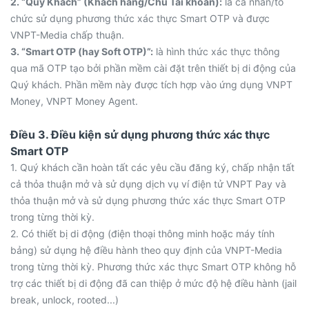
2. “Quý Khách” (Khách hàng/Chủ Tài khoản):
là cá nhân/tổ
chức sử dụng phương thức xác thực Smart OTP và được
VNPT-Media chấp thuận.
3. “Smart OTP (hay Soft OTP)”:
là hình thức xác thực thông
qua mã OTP tạo bởi phần mềm cài đặt trên thiết bị di động của
Quý khách. Phần mềm này được tích hợp vào ứng dụng VNPT
Money, VNPT Money Agent.
Điều 3. Điều kiện sử dụng phương thức xác thực
Smart OTP
1. Quý khách cần hoàn tất các yêu cầu đăng ký, chấp nhận tất
cả thỏa thuận mở và sử dụng dịch vụ ví điện tử VNPT Pay và
thỏa thuận mở và sử dụng phương thức xác thực Smart OTP
trong từng thời kỳ.
2. Có thiết bị di động (điện thoại thông minh hoặc máy tính
bảng) sử dụng hệ điều hành theo quy định của VNPT-Media
trong từng thời kỳ. Phương thức xác thực Smart OTP không hỗ
trợ các thiết bị di động đã can thiệp ở mức độ hệ điều hành (jail
break, unlock, rooted...)