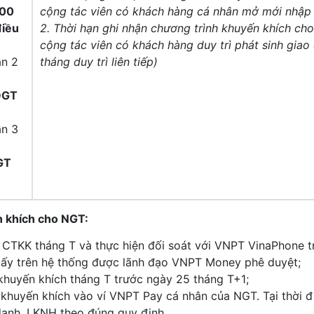
000
cộng tác viên có khách hàng cá nhân mở mới nhập 
điều
2. Thời hạn ghi nhận chương trình khuyến khích ch
cộng tác viên có khách hàng duy trì phát sinh giao 
ần 2
tháng duy trì liên tiếp)
ĐGT
ần 3
GT
n khích cho NGT:
TKK tháng T và thực hiện đối soát với VNPT VinaPhone t
lấy trên hệ thống được lãnh đạo VNPT Money phê duyệt;
khuyến khích tháng T trước ngày 25 tháng T+1;
khuyến khích vào ví VNPT Pay cá nhân của NGT. Tại thời đi
anh, LKNH theo đúng quy định.