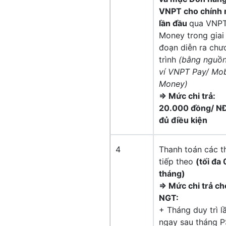
VNPT cho chính 
lần đầu
qua VNP
Money trong giai
đoạn diễn ra chư
trình
(bằng nguồn
ví VNPT Pay/ Mob
Money)
=> Mức chi trả:
20.000 đồng/ N
đủ điều kiện
4
Thanh toán các t
tiếp theo
(tối đa
tháng)
=> Mức chi trả ch
NGT:
+ Tháng duy trì l
ngay sau tháng 