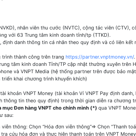
NVKD), nhân viên thu cước (NVTC), cộng tác viên (CTV), c
ng với 63 Trung tâm kinh doanh tỉnh/tp (TTKD).
 định danh thông tin cá nhân theo quy định và có liên kết 
trình thành công trên trang
https://partner.vnptmoney.vn/
ung tâm kinh doanh Tỉnh/TP cập nhật thường xuyên trên H
phone và VNPT Media (hệ thống partner trên được bảo mật
 triển khai chương trình khuyến khích)
)
tài khoản VNPT Money (tài khoản Ví VNPT Pay định danh, l
thông tin theo quy định) trong thời gian diễn ra chương t
và mục Đơn hàng VNPT cho chính mình (*)
qua VNPT Money
ư sau:
n viễn thông: Chọn “Hóa đơn viễn thông”⇒ Chọn “Thanh t
 tra cứu hóa đơn và thực hiện thanh toán trên VNPT Money