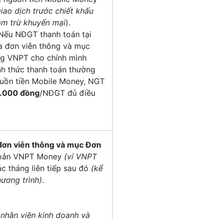
 giao dịch trước chiết khấu
ảm trừ khuyến mại
).
 Nếu NĐGT thanh toán tại
 đơn viễn thông và mục
g VNPT cho chính mình
nh thức thanh toán thường
uồn tiền Mobile Money, NGT
.000 đồng
/NĐGT đủ điều
đơn viễn thông và mục Đơn
khoản VNPT Money
(ví VNPT
 tháng liên tiếp sau đó
(kể
hương trình)
.
 nhân viên kinh doanh và