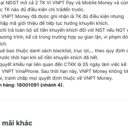
hoại NĐGT mở cả 2 TK Ví VNPT Pay và Mobile Money và cù
ệc TK nào đủ điều kiện chi trảđến trước.
K VNPT Money đã được ghi nhận là TK đủ điều kiện nhưng
nhập mã giới thiệu để tiếp tục hưởng khuyến khích.
i trả toàn bộ số tiền khuyến khích đối với NGT nếu NGT 
chương trình, kể cả trong trường hợp sự gian lận, vi phạm 
ích.
ê bao thuộc danh sách blacklist, trục lợi,... theo quy địn
rước thời hạn khi số tiền khuyến khích đã hết.
i quyết khiếu nại liên quan đến CTKK là 05 ngày làm việc 
o VNPT VinaPhone. Sau thời hạn này, VNPT Money không tiếp
ại, tranh chấp mọi quyết định thuộc về VNPT Money.
h hàng:
18001091 (nhánh 4).
 mãi khác