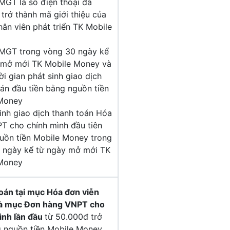
MGT là số điện thoại đã
trở thành mã giới thiệu của
ân viên phát triển TK Mobile
MGT trong vòng 30 ngày kể
 mở mới TK Mobile Money và
ời gian phát sinh giao dịch
án đầu tiền bằng nguồn tiền
Money
inh giao dịch thanh toán Hóa
T cho chính mình đầu tiên
uồn tiền Mobile Money trong
 ngày kể từ ngày mở mới TK
Money
toán
tại mục Hóa đơn viễn
và mục Đơn hàng VNPT
cho
ình lần đầu
từ 50.000đ trở
g nguồn tiền Mobile Money