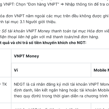
g VNPT: Chọn “Đơn hàng VNPT” ⇒ Nhập thông tin để tra cứ
óa đơn VNPT nằm ngoài các mục trên đều không được ghi n
 tại mục 3.1 Người giới thiệu.
h: Số tài khoản VNPT Money thanh toán tại mục Hóa đơn v
iện thoại liên hệ gắn với mã thanh toán/mã đơn hàng.
t quả và chi trả số tiền khuyến khích cho NGT:
VNPT Money
Ví
Mobile
ý TK
NĐGT là cá nhân đăng ký mới tài khoản VNPT Mone
định danh, liên kết ngân hàng hoặc tài khoản Mobi
theo quy định) trong thời gian diễn ra chương trình