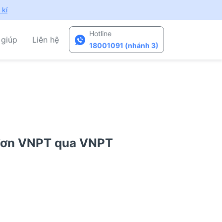
 kí
Hotline
 giúp
Liên hệ
18001091 (nhánh 3)
 đơn VNPT qua VNPT