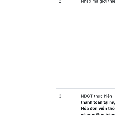
2
Nhập mã giới thi
3
NĐGT thực hiện
thanh toán tại m
Hóa đơn viễn th
và mục Đơn hàn