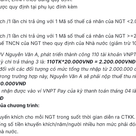
ược quy định tại phụ lục đính kèm
ích /1 lần chi trả ứng với 1 Mã số thuế cá nhân của NGT <
ích /1 lần chi trả ứng với 1 Mã số thuế cá nhân của NGT >
huế TNCN của NGT theo quy định của Nhà nước (giảm trừ 
V Nguyễn Văn A, phát triển thành công 110 tài khoản VNPT
 chi trả tháng 3 là:
110TK*20
.
000VNĐ = 2.200.000VNĐ
ối với các đối tượng có mức tổng thu nhập từ 2.000.000 đồn
ong trường hợp này, Nguyễn Văn A sẽ phải nộp thuế thu nh
220.000VNĐ
 nhận được vào ví VNPT Pay của kỳ thanh toán tháng 04 l
NĐ
ủa chương trình:
uyến khích cho mỗi NGT trong suốt thời gian diễn ra CTKK.
g số tiền khuyến khích/năm/người nhiều hơn mức phải đón
hà nước.