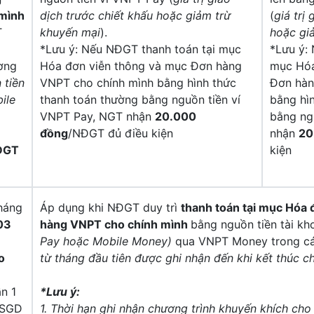
mình
dịch trước chiết khấu hoặc giảm trừ
(
giá trị
T
khuyến mại
).
hoặc gi
*Lưu ý: Nếu NĐGT thanh toán tại mục
*Lưu ý:
ơng
Hóa đơn viễn thông và mục Đơn hàng
mục Hóa
 tiền
VNPT cho chính mình bằng hình thức
Đơn hàn
ile
thanh toán thường bằng nguồn tiền ví
bằng hì
VNPT Pay, NGT nhận
20.000
bằng ng
đồng
/NĐGT đủ điều kiện
nhận
20
ĐGT
kiện
háng
Áp dụng khi NĐGT duy trì
thanh toán
tại mục Hóa 
 03
hàng VNPT
cho chính mình
bằng nguồn tiền tài 
Pay hoặc Mobile Money)
qua VNPT Money trong các
o
từ tháng đầu tiên được ghi nhận đến khi kết thúc c
ần 1
*Lưu ý:
PSGD
1. Thời hạn ghi nhận chương trình khuyến khích cho