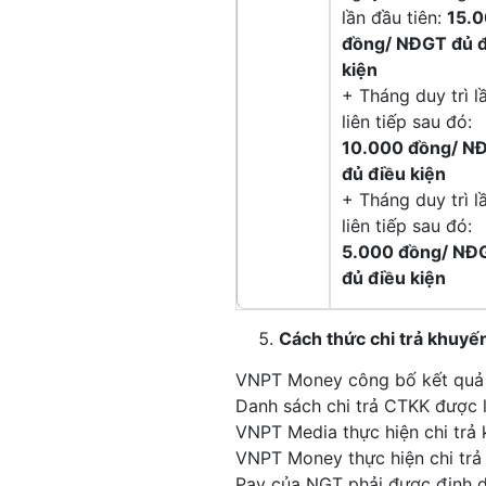
lần đầu tiên:
15.
đồng/ NĐGT đủ 
kiện
+ Tháng duy trì l
liên tiếp sau đó:
10.000 đồng/ N
đủ điều kiện
+ Tháng duy trì l
liên tiếp sau đó:
5.000 đồng/ NĐ
đủ điều kiện
Cách thức chi trả khuyế
VNPT Money công bố kết quả C
Danh sách chi trả CTKK được 
VNPT Media thực hiện chi trả 
VNPT Money thực hiện chi trả 
Pay của NGT phải được định d