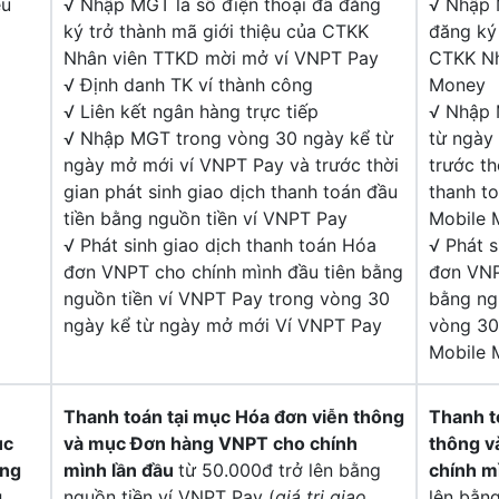
ệu
√ Nhập MGT là số điện thoại đã đăng
√ Nhập 
ký trở thành mã giới thiệu của CTKK
đăng ký 
Nhân viên TTKD mời mở ví VNPT Pay
CTKK Nh
√ Định danh TK ví thành công
Money
√ Liên kết ngân hàng trực tiếp
√ Nhập 
√ Nhập MGT trong vòng 30 ngày kể từ
từ ngày
ngày mở mới ví VNPT Pay và trước thời
trước th
gian phát sinh giao dịch thanh toán đầu
thanh to
tiền bằng nguồn tiền ví VNPT Pay
Mobile 
√ Phát sinh giao dịch thanh toán Hóa
√ Phát s
đơn VNPT cho chính mình đầu tiên bằng
đơn VNP
nguồn tiền ví VNPT Pay trong vòng 30
bằng ng
ngày kể từ ngày mở mới Ví VNPT Pay
vòng 30
Mobile 
Thanh toán
tại mục Hóa đơn viễn thông
Thanh 
ục
và mục Đơn hàng VNPT
cho chính
thông 
ông
mình lần đầu
từ 50.000đ trở lên bằng
chính m
g
nguồn tiền ví VNPT Pay (
giá trị giao
lên bằn