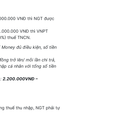
2.000.000 VNĐ thì NGT được
=2.000.000 VNĐ thì VNPT
10%) thuế TNCN.
 Money đủ điều kiện, số tiền
g trở lên/ mỗi lần chi trả,
ập cá nhân với tổng số tiền
à:
2.200.000VNĐ –
g thuế thu nhập, NGT phải tự