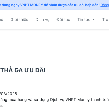
ử dụng ngay VNPT MONEY để nhận được các ưu đãi hấp dẫn!
Đăng
hủ
Giới thiệu
Dịch vụ
Đối tác
Tin tức
Trợ
THẢ GA ƯU ĐÃI
1/03/2026
hàng mua hàng và sử dụng Dịch vụ VNPT Money thanh toá
a.