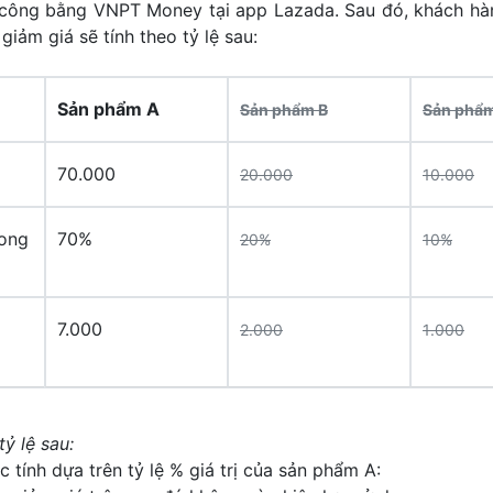
 công bằng VNPT Money tại app Lazada. Sau đó, khách hà
iảm giá sẽ tính theo tỷ lệ sau:
Sản phẩm A
Sản phẩm B
Sản phẩ
70.000
20.000
10.000
rong
70%
20%
10%
7.000
2
.000
1
.000
ỷ lệ sau:
 tính dựa trên tỷ lệ % giá trị của sản phẩm A: