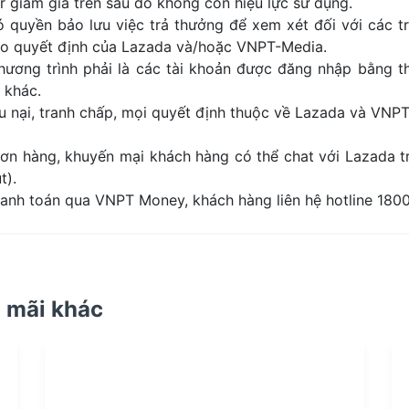
r giảm giá trên sau đó không còn hiệu lực sử dụng.
uyền bảo lưu việc trả thưởng để xem xét đối với các t
heo quyết định của Lazada và/hoặc VNPT-Media.
ơng trình phải là các tài khoản được đăng nhập bằng th
 khác.
 nại, tranh chấp, mọi quyết định thuộc về Lazada và VNP
ơn hàng, khuyến mại khách hàng có thể chat với Lazada 
t).
anh toán qua VNPT Money, khách hàng liên hệ hotline 1800
 mãi khác