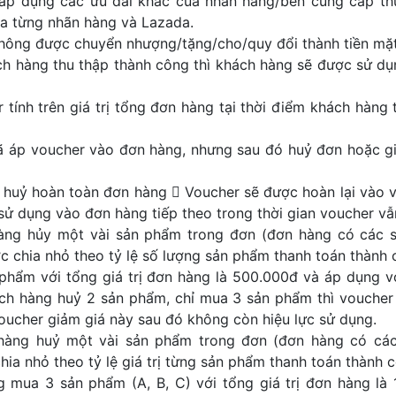
 áp dụng các ưu đãi khác của nhãn hàng/bên cung cấp th
ủa từng nhãn hàng và Lazada.
ông được chuyển nhượng/tặng/cho/quy đổi thành tiền mặt
hàng thu thập thành công thì khách hàng sẽ được sử dụng
ính trên giá trị tổng đơn hàng tại thời điểm khách hàng 
áp voucher vào đơn hàng, nhưng sau đó huỷ đơn hoặc gi
uỷ hoàn toàn đơn hàng  Voucher sẽ được hoàn lại vào v
ử dụng vào đơn hàng tiếp theo trong thời gian voucher vẫ
ng hủy một vài sản phẩm trong đơn (đơn hàng có các sả
 chia nhỏ theo tỷ lệ số lượng sản phẩm thanh toán thành 
phẩm với tổng giá trị đơn hàng là 500.000đ và áp dụng v
h hàng huỷ 2 sản phẩm, chỉ mua 3 sản phẩm thì voucher g
oucher giảm giá này sau đó không còn hiệu lực sử dụng.
ng huỷ một vài sản phẩm trong đơn (đơn hàng có các 
ia nhỏ theo tỷ lệ giá trị từng sản phẩm thanh toán thành 
g mua 3 sản phẩm (A, B, C) với tổng giá trị đơn hàng là