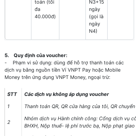
toán (tối
N3+15
đa
ngày
40.000đ)
(gọi là
ngày
N4)
5. Quy định của voucher:
- Phạm vi sử dụng: dùng để hỗ trợ thanh toán các
dịch vụ bằng nguồn tiền Ví VNPT Pay hoặc Mobile
Money trên ứng dụng VNPT Money, ngoại trừ:
STT
Các dịch vụ không áp dụng voucher
1
Thanh toán QR, QR cửa hàng của tôi, QR chuyển 
Nhóm dịch vụ Hành chính công: Cổng dịch vụ c
2
BHXH, Nộp thuế- lệ phí trước bạ, Nộp phạt giao