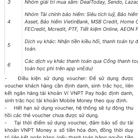
3
Nhóm giải trí mua sắm: DealToday, Sendo, Lazada
Nhóm Tài chính bảo hiểm: Siêu tích luỹ, Bảo hiểm
4
Asset, Bảo hiểm VietinBank, MSB Credit, Home C
FECredit, Mcredit, PTF, Tiết kiệm Online, AEON 
Dịch vụ khác: Nhận tiền kiều hối, thanh toán tự
5
toán.
Các dịch vụ khác thanh toán qua Cổng thanh toá
6
toán học phí trên app vnEdu)
- Điều kiện sử dụng voucher: Để sử dụng được
voucher khách hàng cần định danh, sinh trắc học, liên
kết ngân hàng tài khoản Ví VNPT Pay hoặc định danh,
sinh trắc học tài khoản Mobile Money theo quy định.
- Hết hạn sử dụng voucher, hệ thống sẽ tự động thu
hồi các thẻ voucher chưa được sử dụng.
- Tại thời điểm sử dụng voucher, đảm bảo số dư tài
khoản VNPT Money ≥ số tiền hóa đơn, đồng thời duy
trì liên kết ngân hàng (nếu thanh toán bằng nguồn tiền