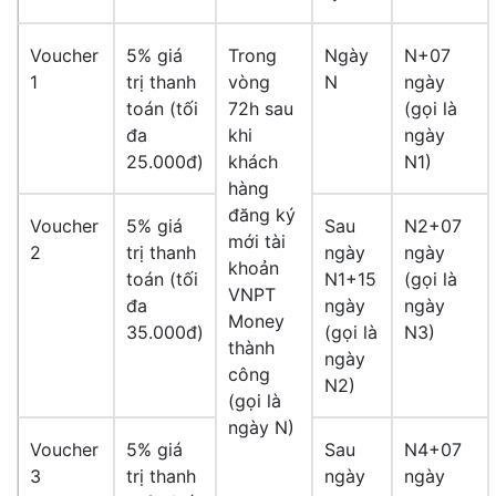
Voucher
5% giá
Trong
Ngày
N+07
1
trị thanh
vòng
N
ngày
toán (tối
72h sau
(gọi là
đa
khi
ngày
25.000đ)
khách
N1)
hàng
đăng ký
Voucher
5% giá
Sau
N2+07
mới tài
2
trị thanh
ngày
ngày
khoản
toán (tối
N1+15
(gọi là
VNPT
đa
ngày
ngày
Money
35.000đ)
(gọi là
N3)
thành
ngày
công
N2)
(gọi là
ngày N)
Voucher
5% giá
Sau
N4+07
3
trị thanh
ngày
ngày