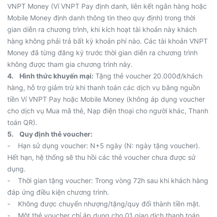
VNPT Money (Ví VNPT Pay định danh, liên kết ngân hàng hoặc
Mobile Money định danh thông tin theo quy định) trong thời
gian diễn ra chương trình, khi kích hoạt tài khoản này khách
hàng không phải trả bất kỳ khoản phí nào. Các tài khoản VNPT
Money đã từng đăng ký trước thời gian diễn ra chương trình
không được tham gia chương trình này.
4. Hình thức khuyến mại:
Tặng thẻ voucher 20.000đ/khách
hàng, hỗ trợ giảm trừ khi thanh toán các dịch vụ bằng nguồn
tiền Ví VNPT Pay hoặc Mobile Money (không áp dụng voucher
cho dịch vụ Mua mã thẻ, Nạp điện thoại cho người khác, Thanh
toán QR).
5. Quy định thẻ voucher:
- Hạn sử dụng voucher: N+5 ngày (N: ngày tặng voucher).
Hết hạn, hệ thống sẽ thu hồi các thẻ voucher chưa được sử
dụng.
- Thời gian tặng voucher: Trong vòng 72h sau khi khách hàng
đáp ứng điều kiện chương trình.
- Không được chuyển nhượng/tặng/quy đổi thành tiền mặt.
- Một thẻ voucher chỉ áp dụng cho 01 giao dịch thanh toán.