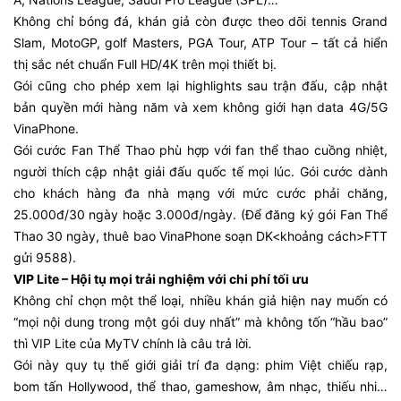
Không chỉ bóng đá, khán giả còn được theo dõi tennis Grand
Slam, MotoGP, golf Masters, PGA Tour, ATP Tour – tất cả hiển
thị sắc nét chuẩn Full HD/4K trên mọi thiết bị.
Gói cũng cho phép xem lại highlights sau trận đấu, cập nhật
bản quyền mới hàng năm và xem không giới hạn data 4G/5G
VinaPhone.
Gói cước Fan Thể Thao phù hợp với fan thể thao cuồng nhiệt,
người thích cập nhật giải đấu quốc tế mọi lúc. Gói cước dành
cho khách hàng đa nhà mạng với mức cước phải chăng,
25.000đ/30 ngày hoặc 3.000đ/ngày. (Để đăng ký gói Fan Thể
Thao 30 ngày, thuê bao VinaPhone soạn DK<khoảng cách>FTT
gửi 9588).
VIP Lite – Hội tụ mọi trải nghiệm với chi phí tối ưu
Không chỉ chọn một thể loại, nhiều khán giả hiện nay muốn có
“mọi nội dung trong một gói duy nhất” mà không tốn “hầu bao”
thì VIP Lite của MyTV chính là câu trả lời.
Gói này quy tụ thế giới giải trí đa dạng: phim Việt chiếu rạp,
bom tấn Hollywood, thể thao, gameshow, âm nhạc, thiếu nhi…