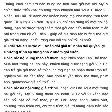
Tháng cuối năm trở nên bùng nổ hơn bao giờ hết khi MyTV
chính thức triển khai chương trình khuyến mại “Mua 1 Được 2 –
Nhân Đôi Giải Trí” dành cho khách hàng mọi nhà mạng trên toàn
quốc. Từ 1/12/2025 đến 18/1/2026, chỉ cần đăng ký một gói nội
dung, bạn sẽ được tặng thêm một gói cao cấp hoàn toàn miễn
phí trong chu kỳ đầu tiên – giúp cả gia đình tận hưởng thế giới
giải trí đa dạng, chất lượng cao với chi phí tối ưu nhất.
Ưu đãi “Mua 1 Được 2” – Nhân đôi giải trí, nhân đôi quyền lợi
Chương trình áp dụng cho 2 nhóm gói cước:
Gói cước nội dung theo sở thích:
Mọt Phim hoặc Fan Thể thao.
Mua một trong hai gói này, khách hàng được tặng gói VIP. Chỉ
cần trả giá gói theo sở thích, nhưng bạn sẽ nhận thêm trọn trải
nghiệm VIP đa nền tảng, bao gồm truyền hình, thể thao, phim
ảnh, gameshow giải trí, thiếu nhi…
Gói cước đa nội dung giải trí:
VIP hoặc VIP Lite. Mua một trong
hai gói này, MyTV tặng thêm gói kênh SCTV với 21 kênh đặc
sắc nổi bật có thể thao, phim TVB song song, phim Việt,
chương trình thiếu nhi, chương trình giải trí mang đậm bản sắc
văn hóa Nam bộ.