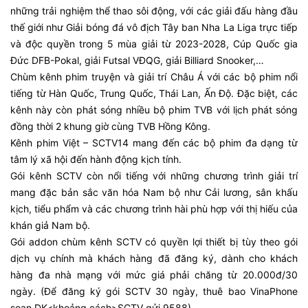
những trải nghiệm thể thao sôi động, với các giải đấu hàng đầu
thế giới như Giải bóng đá vô địch Tây ban Nha La Liga trực tiếp
và độc quyền trong 5 mùa giải từ 2023-2028, Cúp Quốc gia
Đức DFB-Pokal, giải Futsal VĐQG, giải Billiard Snooker,…
Chùm kênh phim truyện và giải trí Châu Á với các bộ phim nổi
tiếng từ Hàn Quốc, Trung Quốc, Thái Lan, Ấn Độ. Đặc biệt, các
kênh này còn phát sóng nhiều bộ phim TVB với lịch phát sóng
đồng thời 2 khung giờ cùng TVB Hồng Kông.
Kênh phim Việt – SCTV14 mang đến các bộ phim đa dạng từ
tâm lý xã hội đến hành động kịch tính.
Gói kênh SCTV còn nổi tiếng với những chương trình giải trí
mang đặc bản sắc văn hóa Nam bộ như Cải lương, sân khấu
kịch, tiểu phẩm và các chương trình hài phù hợp với thị hiếu của
khán giả Nam bộ.
Gói addon chùm kênh SCTV có quyền lợi thiết bị tùy theo gói
dịch vụ chính mà khách hàng đã đăng ký, dành cho khách
hàng đa nhà mạng với mức giá phải chăng từ 20.000đ/30
ngày. (Để đăng ký gói SCTV 30 ngày, thuê bao VinaPhone
soạn DK<khoảng cách>SCTV gửi 9588).