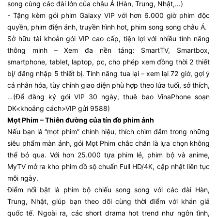
song cùng các đài lớn của châu Á (Hàn, Trung, Nhật,…)
- Tặng kèm gói phim Galaxy VIP với hơn 6.000 giờ phim độc
quyền, phim điện ảnh, truyền hình hot, phim song song châu Á.
Sở hữu tài khoản gói VIP cao cấp, tiện lợi với nhiều tính năng
thông minh – Xem đa nền tảng: SmartTV, Smartbox,
smartphone, tablet, laptop, pc, cho phép xem đồng thời 2 thiết
bị/ đăng nhập 5 thiết bị. Tính năng tua lại – xem lại 72 giờ, gợi ý
cá nhân hóa, tùy chỉnh giao diện phù hợp theo lứa tuổi, sở thích,
…(Để đăng ký gói VIP 30 ngày, thuê bao VinaPhone soạn
DK<khoảng cách>VIP gửi 9588)
Mọt Phim – Thiên đường của tín đồ phim ảnh
Nếu bạn là “mọt phim” chính hiệu, thích chìm đắm trong những
siêu phẩm màn ảnh, gói Mọt Phim chắc chắn là lựa chọn không
thể bỏ qua. Với hơn 25.000 tựa phim lẻ, phim bộ và anime,
MyTV mở ra kho phim đồ sộ chuẩn Full HD/4K, cập nhật liên tục
mỗi ngày.
Điểm nổi bật là phim bộ chiếu song song với các đài Hàn,
Trung, Nhật, giúp bạn theo dõi cùng thời điểm với khán giả
quốc tế. Ngoài ra, các short drama hot trend như ngôn tình,