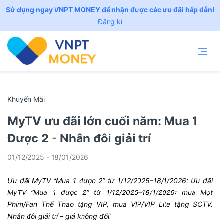
Sử dụng ngay VNPT MONEY để nhận được các ưu đãi hấp dẫn!
Đăng kí
Khuyến Mãi
MyTV ưu đãi lớn cuối năm: Mua 1
Được 2 - Nhân đôi giải trí
01/12/2025 - 18/01/2026
Ưu đãi MyTV “Mua 1 được 2” từ 1/12/2025–18/1/2026: Ưu đãi
MyTV “Mua 1 được 2” từ 1/12/2025–18/1/2026: mua Mọt
Phim/Fan Thể Thao tặng VIP, mua VIP/VIP Lite tặng SCTV.
Nhân đôi giải trí – giá không đổi!