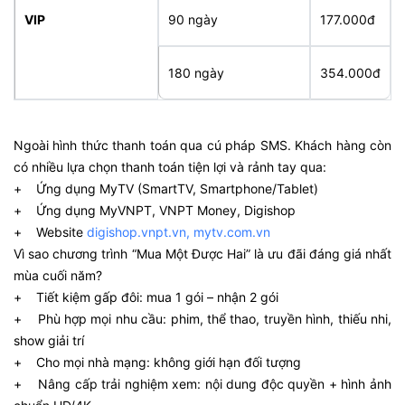
VIP
90 ngày
177.000đ
180 ngày
354.000đ
Ngoài hình thức thanh toán qua cú pháp SMS. Khách hàng còn
có nhiều lựa chọn thanh toán tiện lợi và rảnh tay qua:
+ Ứng dụng MyTV (SmartTV, Smartphone/Tablet)
+ Ứng dụng MyVNPT, VNPT Money, Digishop
+ Website
digishop.vnpt.vn, mytv.com.vn
Vì sao chương trình “Mua Một Được Hai” là ưu đãi đáng giá nhất
mùa cuối năm?
+ Tiết kiệm gấp đôi: mua 1 gói – nhận 2 gói
+ Phù hợp mọi nhu cầu: phim, thể thao, truyền hình, thiếu nhi,
show giải trí
+ Cho mọi nhà mạng: không giới hạn đối tượng
+ Nâng cấp trải nghiệm xem: nội dung độc quyền + hình ảnh