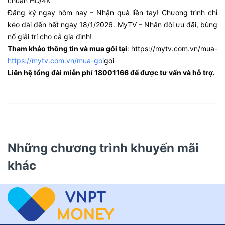
chuẩn HD/4K
Đăng ký ngay hôm nay – Nhận quà liền tay! Chương trình chỉ
kéo dài đến hết ngày 18/1/2026. MyTV – Nhân đôi ưu đãi, bùng
nổ giải trí cho cả gia đình!
Tham khảo thông tin và mua gói tại
: https://mytv.com.vn/mua-
https://mytv.com.vn/mua-goi
goi
Liên hệ tổng đài miễn phí 18001166 để được tư vấn và hỗ trợ.
Những chương trình khuyến mãi
khác