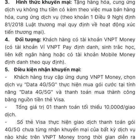
3. Hình thức khuyến mại:
Tặng hàng hóa, cung ứng
dịch vụ không thu tiền có kèm theo việc mua bán hàng
hóa, cung ứng dịch vụ (theo khoản 1 Điều 9 Nghị định
81/2018 Luật thương mại quy định về hoạt động xúc
tiến thương mại).
4. Đối tượng:
Khách hàng có tài khoản VNPT Money
(có tài khoản Ví VNPT Pay định danh, sinh trắc học,
liên kết ngân hàng hoặc có tài khoản Mobile Money
định danh theo quy định).
5. Điều kiện nhận khuyến mại:
- Khách hàng truy cập ứng dụng VNPT Money, chọn
dịch vụ “Data 4G/5G” thực hiện mua gói cước tại tính
năng "Data 4G/5G" và thanh toán mua thành công
bằng nguồn tiền thẻ Visa.
- Tổng giá trị 01 thanh toán tối thiểu 10.000đ/giao
dịch.
- Số thẻ Visa thực hiện giao dịch thanh toán gói
4G/5G chưa từng nhận khuyến mại của bất kỳ dịch vụ
nào khác trên VNPT Money trong thời gian diễn ra