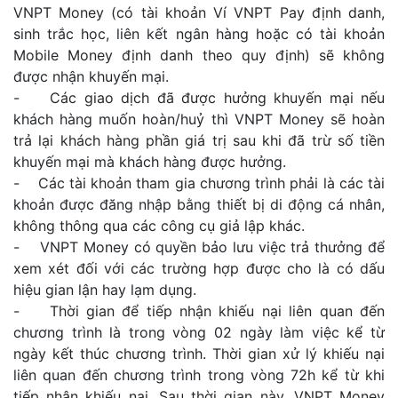
VNPT Money (có tài khoản Ví VNPT Pay định danh,
sinh trắc học, liên kết ngân hàng hoặc có tài khoản
Mobile Money định danh theo quy định) sẽ không
được nhận khuyến mại.
- Các giao dịch đã được hưởng khuyến mại nếu
khách hàng muốn hoàn/huỷ thì VNPT Money sẽ hoàn
trả lại khách hàng phần giá trị sau khi đã trừ số tiền
khuyến mại mà khách hàng được hưởng.
- Các tài khoản tham gia chương trình phải là các tài
khoản được đăng nhập bằng thiết bị di động cá nhân,
không thông qua các công cụ giả lập khác.
- VNPT Money có quyền bảo lưu việc trả thưởng để
xem xét đối với các trường hợp được cho là có dấu
hiệu gian lận hay lạm dụng.
- Thời gian để tiếp nhận khiếu nại liên quan đến
chương trình là trong vòng 02 ngày làm việc kể từ
ngày kết thúc chương trình. Thời gian xử lý khiếu nại
liên quan đến chương trình trong vòng 72h kể từ khi
tiếp nhận khiếu nại. Sau thời gian này, VNPT Money