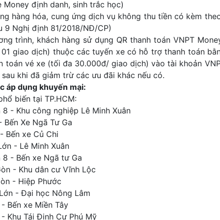
 Money định danh, sinh trắc học)
ng hàng hóa, cung ứng dịch vụ không thu tiền có kèm the
ều 9 Nghị định 81/2018/NĐ/CP)
hương trình, khách hàng sử dụng QR thanh toán VNPT Money
đ/ 01 giao dịch) thuộc các tuyến xe có hỗ trợ thanh toán 
h toán vé xe (tối đa 30.000đ/ giao dịch) vào tài khoản VNPT
 sau khi đã giảm trừ các ưu đãi khác nếu có.
c áp dụng khuyến mại:
phổ biến tại TP.HCM:
 8 - Khu công nghiệp Lê Minh Xuân
- Bến Xe Ngã Tư Ga
- Bến xe Củ Chi
Lớn - Lê Minh Xuân
 8 - Bến xe Ngã tư Ga
Gòn - Khu dân cư Vĩnh Lộc
Gòn - Hiệp Phước
 Lớn - Đại học Nông Lâm
 - Bến xe Miền Tây
 - Khu Tái Định Cư Phú Mỹ