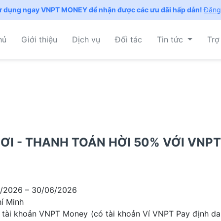
ử dụng ngay VNPT MONEY để nhận được các ưu đãi hấp dẫn!
Đăng
hủ
Giới thiệu
Dịch vụ
Đối tác
Tin tức
Trợ
ƠI - THANH TOÁN HỜI 50% VỚI VNP
/2026 – 30/06/2026
í Minh
tài khoản VNPT Money (có tài khoản Ví VNPT Pay định danh