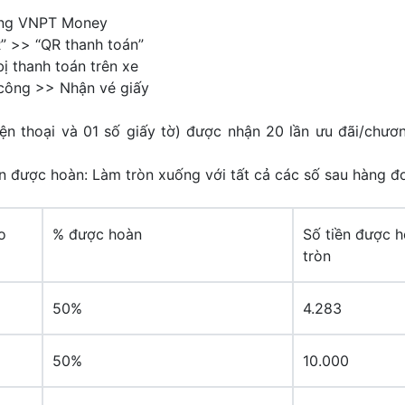
ụng VNPT Money
 >> “QR thanh toán”
ị thanh toán trên xe
công >> Nhận vé giấy
 thoại và 01 số giấy tờ) được nhận 20 lần ưu đãi/chương
 được hoàn: Làm tròn xuống với tất cả các số sau hàng đơ
o
% được hoàn
Số tiền được 
tròn
50%
4.283
50%
10.000