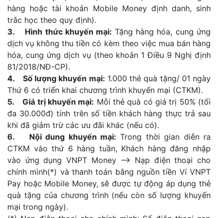
hàng hoặc tài khoản Mobile Money định danh, sinh
trắc học theo quy định).
3. Hình thức khuyến mại:
Tặng hàng hóa, cung ứng
dịch vụ không thu tiền có kèm theo việc mua bán hàng
hóa, cung ứng dịch vụ (theo khoản 1 Điều 9 Nghị định
81/2018/NĐ-CP).
4. Số lượng khuyến mại:
1.000 thẻ quà tặng/ 01 ngày
Thứ 6 có triển khai chương trình khuyến mại (CTKM).
5. Giá trị khuyến mại:
Mỗi thẻ quà có giá trị 50% (tối
đa 30.000đ) tính trên số tiền khách hàng thực trả sau
khi đã giảm trừ các ưu đãi khác (nếu có).
6. Nội dung khuyến mại:
Trong thời gian diễn ra
CTKM vào thứ 6 hàng tuần, Khách hàng đăng nhập
vào ứng dụng VNPT Money --> Nạp điện thoại cho
chính mình(*) và thanh toán bằng nguồn tiền Ví VNPT
Pay hoặc Mobile Money, sẽ được tự động áp dụng thẻ
quà tặng của chương trình (nếu còn số lượng khuyến
mại trong ngày).