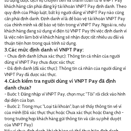
sử dụng được dịch vụ chuyển tiền và thanh toán từ ví VNPT Pay
khách hàng cần phải đăng ký tài khoản VNPT Pay định danh. Theo
quy định của Pháp luật, bất kỳ người dùng ví VNPT Pay nào cũng
cần phải định danh. Định danh ví là để bảo vệ tài khoản VNPT Pay
của chính mình và để bảo vệ tiền trong ví VNPT Pay. Ngoài ra, nếu
khách hàng đang sử dụng ví điện tử VNPT Pay thì việc định danh ví
là việc nên làm bởi vì khách hàng sẽ nhận được rất nhiều ưu đãi và
thuận tiện hơn trong quá trình sử dụng.
3.Các mức định danh ví VNPT Pay:
- Chưa định danh (chưa xác thực): Thông tin cá nhân của người
dùng ví VNPT Pay chưa được xác thực
- Đã định danh (đã xác thực): Thông tin cá nhân của người dùng ví
VNPT Pay đã được xác thực.
4.Cách kiểm tra người dùng ví VNPT Pay đã định
danh chưa?
- Bước 1: Đăng nhập ví VNPT Pay, chọn mục "Tôi" rồi click vào hình
đại diện của bạn.
- Bước 2: Trong mục "Loại tài khoản", bạn sẽ thấy thông tin về ví
của mình (Đã xác thực thực hoặc Chưa xác thực hoặc Đang chờ -
trong trường hợp khách hàng gửi thông tin và cần sự phê duyệt
của VNPT Pay)