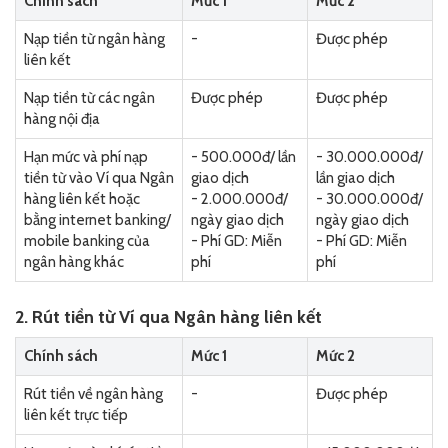
Chính sách
Mức 1
Mức 2
Nạp tiền từ ngân hàng
-
Được phép
liên kết
Nạp tiền từ các ngân
Được phép
Được phép
hàng nội địa
Hạn mức và phí nạp
- 500.000đ/ lần
- 30.000.000đ/
tiền từ vào Ví qua Ngân
giao dịch
lần giao dịch
hàng liên kết hoặc
- 2.000.000đ/
- 30.000.000đ/
bằng internet banking/
ngày giao dịch
ngày giao dịch
mobile banking của
- Phí GD: Miễn
- Phí GD: Miễn
ngân hàng khác
phí
phí
2. Rút tiền từ Ví qua Ngân hàng liên kết
Chính sách
Mức 1
Mức 2
Rút tiền về ngân hàng
-
Được phép
liên kết trực tiếp