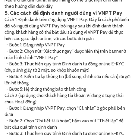
Nếu ví chưa định danh, khách hàng có thể thực hiện định danh
theo hướng dẫn dưới đây
5. Các cách để định danh người dùng ví VNPT Pay
Cách 1: Định danh trên ứng dụng VNPT Pay. Đây là cách phổ biến
đối với người dùng VNPT Pay bởi ngay sau khi định danh thành
công, khách hàng có thể bắt đầu sử dụng ví VNPT Pay để thực
hiện các giao dịch online, với các bước đơn giản:
- Bước 1: Đăng nhập VNPT Pay
- Bước 2: Chọn nút “Xác thực ngay” được hiển thị trên banner ở
màn hình chính “VNPT Pay”
- Bước 3: Thực hiện quy trình Định danh tự động online E-KYC
(chụp ảnh giấy tờ 2 mặt, so khớp khuôn mặt)
- Bước 4: Kiểm tra lại thông tin (bổ sung, chỉnh sửa nếu cần) rồi gửi
lên hệ thống
- Bước 5: Hệ thống thông báo thành công
Cách 2 (áp dụng cho Khách hàng tài khoản Ví đang ở trạng thái
chưa Hoạt động):
- Bước 1: Đăng nhập VNPT Pay, chọn “Cá nhân” ở góc phải bên
dưới
- Bước 2: Chọn “Chi tiết tài khoản”, bấm vào nút “Thiết lập” để
bắt đầu quá trình định danh
- Bước 3: Thực hiện quy trình Định danh tự động online E-KYC