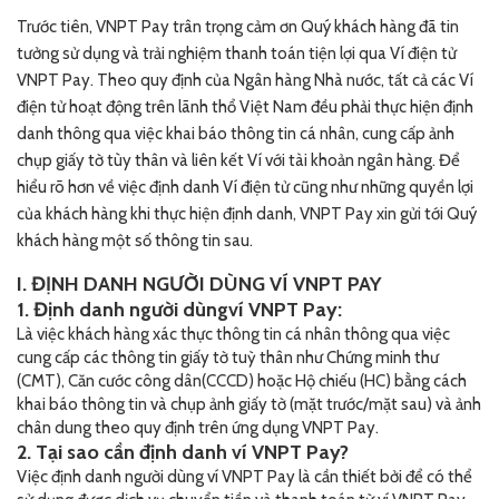
Trước tiên, VNPT Pay trân trọng cảm ơn Quý khách hàng đã tin
tưởng sử dụng và trải nghiệm thanh toán tiện lợi qua Ví điện tử
VNPT Pay. Theo quy định của Ngân hàng Nhà nước, tất cả các Ví
điện tử hoạt động trên lãnh thổ Việt Nam đều phải thực hiện định
danh thông qua việc khai báo thông tin cá nhân, cung cấp ảnh
chụp giấy tờ tùy thân và liên kết Ví với tài khoản ngân hàng. Để
hiểu rõ hơn về việc định danh Ví điện tử cũng như những quyền lợi
của khách hàng khi thực hiện định danh, VNPT Pay xin gửi tới Quý
khách hàng một số thông tin sau.
I. ĐỊNH DANH NGƯỜI DÙNG VÍ VNPT PAY
1. Định danh người dùngví VNPT Pay:
Là việc khách hàng xác thực thông tin cá nhân thông qua việc
cung cấp các thông tin giấy tờ tuỳ thân như Chứng minh thư
(CMT), Căn cước công dân(CCCD) hoặc Hộ chiếu (HC) bằng cách
khai báo thông tin và chụp ảnh giấy tờ (mặt trước/mặt sau) và ảnh
chân dung theo quy định trên ứng dụng VNPT Pay.
2. Tại sao cần định danh ví VNPT Pay?
Việc định danh người dùng ví VNPT Pay là cần thiết bởi để có thể