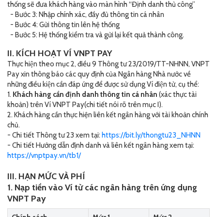
thống sẽ đưa khách hàng vào màn hình “Định danh thủ công”
- Bước 3: Nhập chính xác, đầy đủ thông tin cá nhân
- Bước 4: Gửi thông tin lên hệ thống
- Bước 5: Hệ thống kiểm tra và gửi lại kết quả thành công.
II. KÍCH HOẠT VÍ VNPT PAY
Thực hiện theo mục 2, điều 9 Thông tư 23/2019/TT-NHNN, VNPT
Pay xin thông báo các quy định của Ngân hàng Nhà nước về
những điều kiện cần đáp ứng để được sử dụng Ví điện tử, cụ thể:
1.
Khách hàng cần định danh thông tin cá nhân
(xác thực tài
khoản) trên Ví VNPT Pay(chi tiết nói rõ trên mục I).
2. Khách hàng cần thực hiện liên kết ngân hàng với tài khoản chính
chủ.
- Chi tiết Thông tư 23 xem tại:
https://bit.ly/thongtu23_NHNN
- Chi tiết Hướng dẫn định danh và liên kết ngân hàng xem tại:
https://vnptpay.vn/tb1/
III. HẠN MỨC VÀ PHÍ
1. Nạp tiền vào Ví từ các ngân hàng trên ứng dụng
VNPT Pay